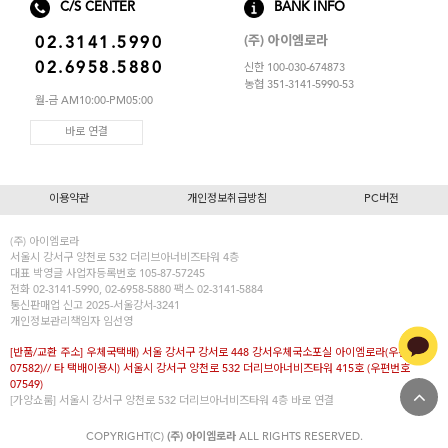
C/S CENTER
BANK INFO
(주) 아이엠로라
02.3141.5990
02.6958.5880
신한 100-030-674873
농협 351-3141-5990-53
월-금 AM10:00-PM05:00
바로 연결
이용약관
개인정보취급방침
PC버전
(주) 아이엠로라
서울시 강서구 양천로 532 더리브아너비즈타워 4층
대표
박영글
사업자등록번호 105-87-57245
전화 02-3141-5990, 02-6958-5880 팩스 02-3141-5884
통신판매업 신고 2025-서울강서-3241
개인정보관리책임자 임선영
[반품/교환 주소] 우체국택배) 서울 강서구 강서로 448 강서우체국소포실 아이엠로라(우편번호
07582)// 타 택배이용시) 서울시 강서구 양천로 532 더리브아너비즈타워 415호 (우편번호
07549)
[가양쇼룸] 서울시 강서구 양천로 532 더리브아너비즈타워 4층
바로 연결
COPYRIGHT(C)
(주) 아이엠로라
ALL RIGHTS RESERVED.