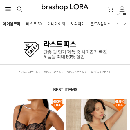
미니마이저
+3,000
아이엠로라
아이엠로라
베스트 50
미니마이저
노와이어
몰드&심리스
스포츠
스포츠브라
HOT KEYWORDS
노와이어
르미스떼르
미니마이저
50%~ OFF
(17)
60%~ OFF
(7)
70%~ OFF
(27)
80%~ OFF
(31)
아이엠로라
스포츠브라
BEST ITEMS
노와이어
르미스떼르
BEST
미니마이저
아니타스포츠
파르페
고사드
스트랩리스
아이엠로라