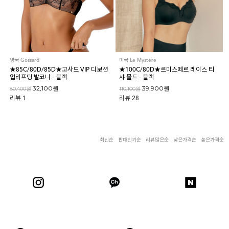
스포츠브라
노와이어
르미스떼르
영국 Gossard
미국 Le Mystere
★85C/80D/85D★고사드 VIP 디보션
★100C/80D★르미스떼르 레이스 티
업리프팅 발코니 - 블랙
샤 몰드 - 블랙
32,100원
39,900원
80,400원
110,100원
리뷰
1
리뷰
28
최신순
판매인기순
리뷰많은순
낮은가격순
높은가격순