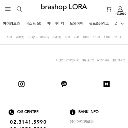
노와이어
르미스떼르
+3,000
미니마이저
아이엠로라
베스트 50
미니마이저
노와이어
몰드&심리스
스포츠
아이엠로라
HOT KEYWORDS
65K
70K
(1)
75K
(1)
80K
(1)
85K
(1)
90K
95K
100K
105K
110K
115K
스포츠브라
노와이어
최신순
판매인기순
리뷰많은순
낮은가격순
높은가격순
르미스떼르
미니마이저
아이엠로라
스포츠브라
노와이어
BEST
C/S CENTER
BANK INFO
르미스떼르
아니타스포츠
파르페
고사드
스트랩리스
(주) 아이엠로라
02.3141.5990