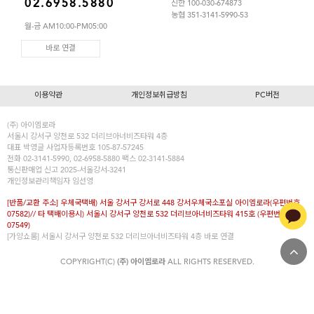
02.6958.5880
신한 100-030-674873
농협 351-3141-5990-53
월-금 AM10:00-PM05:00
바로 연결
이용약관
개인정보취급방침
PC버전
(주) 아이엠로라
서울시 강서구 양천로 532 더리브아너비즈타워 4층
대표
박영글
사업자등록번호 105-87-57245
전화 02-3141-5990, 02-6958-5880 팩스 02-3141-5884
통신판매업 신고 2025-서울강서-3241
개인정보관리책임자 임선영
[반품/교환 주소] 우체국택배) 서울 강서구 강서로 448 강서우체국소포실 아이엠로라(우편번호
07582)// 타 택배이용시) 서울시 강서구 양천로 532 더리브아너비즈타워 415호 (우편번호
07549)
[가양쇼룸] 서울시 강서구 양천로 532 더리브아너비즈타워 4층
바로 연결
COPYRIGHT(C)
(주) 아이엠로라
ALL RIGHTS RESERVED.