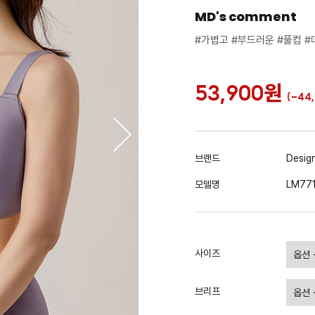
MD's comment
#가볍고 #부드러운 #풀컵 #
53,900
원
(-
44
브랜드
Desig
모델명
LM771
사이즈
브리프