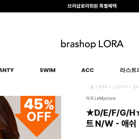
브라샵로라회원 특별혜택
배송 전 변경·취소
안내
브라샵로라회원 특별혜택
ANTY
SWIM
ACC
라스트
>
>
>
홈
BRA
노와이어
심
미국 LeMystere
★D/E/F/G/
트 N/W - 애쉬