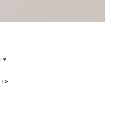
노와이어
 없어
어