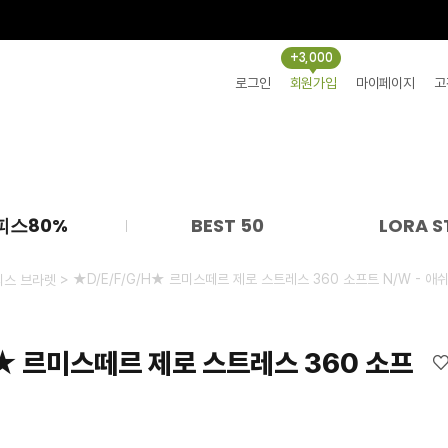
+3,000
로그인
회원가입
마이페이지
고
피스80%
BEST 50
LORA S
> ★D/E/F/G/H★ 르미스떼르 제로 스트레스 360 소프트 N/W - 애
리스 브라렛
H★ 르미스떼르 제로 스트레스 360 소프