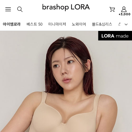
아이엠로라
+3,000
스포츠브라
아이엠로라
베스트 50
미니마이저
노와이어
몰드&심리스
스포츠
노와이어
HOT KEYWORDS
르미스떼르
미니마이저
아이엠로라
스포츠브라
노와이어
르미스떼르
미니마이저
BEST
아이엠로라
아니타스포츠
파르페
고사드
스트랩리스
스포츠브라