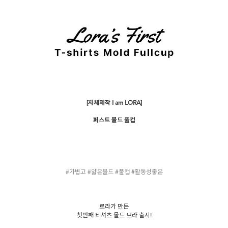
[자체제작 I am LORA]
퍼스트 몰드 풀컵
#가볍고 #얇은몰드 #풀컵 #활동성좋은
로라가 만든
첫번째 티셔츠 몰드 브라 출시!