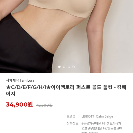
노와이어
르미스떼르
자체제작 I am Lora
★C/D/E/F/G/H/I★아이엠로라 퍼스트 몰드 풀컵 - 캄베
이지
34,900원
42,500원
모델명
LB8001T_Calm Beige
상품정보
#높은재구매율 #인생브라 #가
볍고 #부드러운 #얇은몰드 #탄