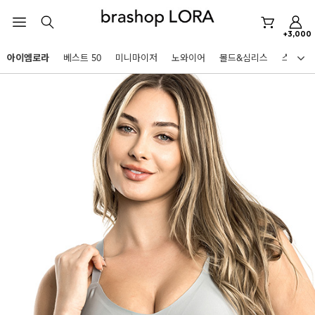
아이엠로라
+3,000
스포츠브라
아이엠로라
베스트 50
미니마이저
노와이어
몰드&심리스
스포츠
노와이어
HOT KEYWORDS
르미스떼르
미니마이저
아이엠로라
스포츠브라
노와이어
르미스떼르
미니마이저
BEST
아이엠로라
아니타스포츠
파르페
고사드
스트랩리스
스포츠브라