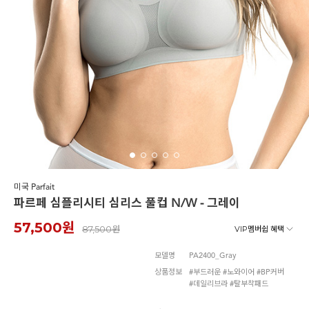
노와이어
르미스떼르
미국 Parfait
파르페 심플리시티 심리스 풀컵 N/W - 그레이
57,500원
87,500원
VIP멤버쉽 혜택
모델명
PA2400_Gray
상품정보
#부드러운 #노와이어 #BP커버
#데일리브라 #탈부착패드