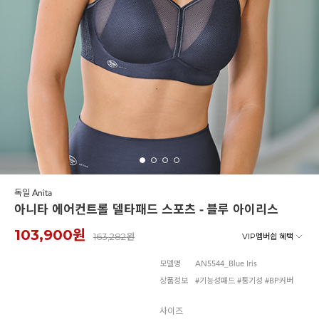
르미스떼르
독일 Anita
아니타 에어컨트롤 델타패드 스포츠 - 블루 아이리스
103,900원
163,282원
VIP멤버쉽 혜택
모델명
AN5544_Blue Iris
상품정보
#기능성패드 #통기성 #BP커버
사이즈