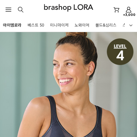
아이엠로라
스포츠브라
+3,000
노와이어
아이엠로라
베스트 50
미니마이저
노와이어
몰드&심리스
스포츠
르미스떼르
HOT KEYWORDS
미니마이저
아이엠로라
스포츠브라
노와이어
르미스떼르
미니마이저
아이엠로라
BEST
아니타스포츠
파르페
고사드
스트랩리스
스포츠브라
노와이어