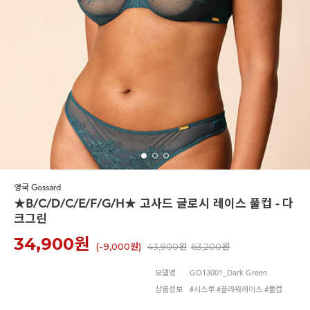
노와이어
르미스떼르
영국 Gossard
★B/C/D/C/E/F/G/H★ 고사드 글로시 레이스 풀컵 - 다
크그린
34,900
원
(-
9,000원
)
43,900원
63,200원
모델명
GO13001_Dark Green
상품정보
#시스루 #플라워레이스 #풀컵