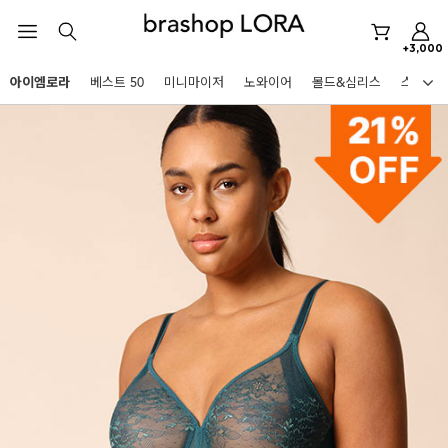
아이엠로라
+3,000
스포츠브라
아이엠로라
베스트 50
미니마이저
노와이어
몰드&심리스
스포츠
노와이어
HOT KEYWORDS
르미스떼르
미니마이저
아이엠로라
스포츠브라
노와이어
르미스떼르
미니마이저
BEST
아이엠로라
아니타스포츠
파르페
고사드
스트랩리스
스포츠브라