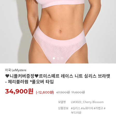
노와이어
르미스떼르
미국 LeMystere
♥니플커버증정♥르미스떼르 레이스 니트 심리스 브라렛
- 체리블러썸 *풀오버 타입
34,900
원
(-
12,600원
)
47,500원
71,600원
모델명
LM3023_Cherry Blossom
상품정보
#심리스 #노와이어 #가볍고 #
부드러운