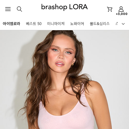
아이엠로라
+3,000
스포츠브라
아이엠로라
베스트 50
미니마이저
노와이어
몰드&심리스
스포츠
노와이어
HOT KEYWORDS
르미스떼르
미니마이저
아이엠로라
스포츠브라
노와이어
르미스떼르
미니마이저
BEST
아이엠로라
아니타스포츠
파르페
고사드
스트랩리스
스포츠브라