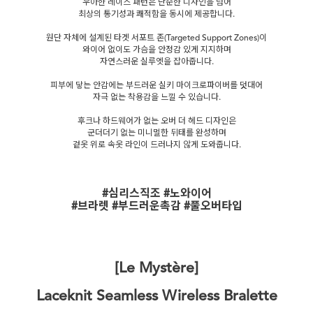
우아한 레이스 패턴은 단순한 디자인을 넘어
최상의 통기성과 쾌적함을 동시에 제공합니다.
원단 자체에 설계된 타겟 서포트 존(Targeted Support Zones)이
와이어 없이도 가슴을 안정감 있게 지지하며
자연스러운 실루엣을 잡아줍니다.
피부에 닿는 안감에는 부드러운 실키 마이크로파이버를 덧대어
자극 없는 착용감을 느낄 수 있습니다.
후크나 하드웨어가 없는 오버 더 헤드 디자인은
군더더기 없는 미니멀한 뒤태를 완성하며
겉옷 위로 속옷 라인이 드러나지 않게 도와줍니다.
#심리스직조 #노와이어
#브라렛 #부드러운촉감 #풀오버타입
[Le Mystère]
Laceknit Seamless Wireless Bralette