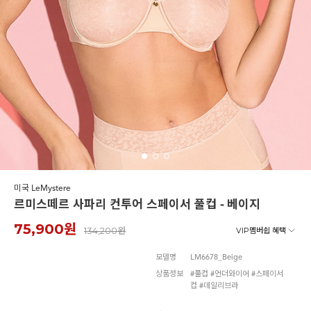
노와이어
르미스떼르
미국 LeMystere
르미스떼르 사파리 컨투어 스페이서 풀컵 - 베이지
75,900원
134,200원
VIP멤버쉽 혜택
모델명
LM6678_Beige
상품정보
#풀컵 #언더와이어 #스페이서
컵 #데일리브라