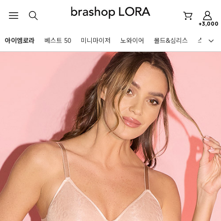
아이엠로라
+3,000
스포츠브라
아이엠로라
베스트 50
미니마이저
노와이어
몰드&심리스
스포츠
노와이어
HOT KEYWORDS
르미스떼르
미니마이저
아이엠로라
스포츠브라
노와이어
르미스떼르
미니마이저
BEST
아이엠로라
아니타스포츠
파르페
고사드
스트랩리스
스포츠브라