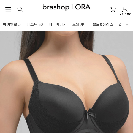
스포츠브라
+3,000
노와이어
아이엠로라
베스트 50
미니마이저
노와이어
몰드&심리스
스포츠
르미스떼르
HOT KEYWORDS
미니마이저
아이엠로라
스포츠브라
노와이어
르미스떼르
미니마이저
아이엠로라
BEST
스포츠브라
아니타스포츠
파르페
고사드
스트랩리스
노와이어