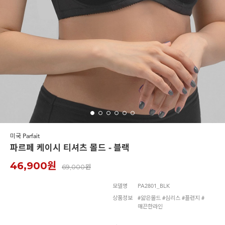
르미스떼르
미국 Parfait
파르페 케이시 티셔츠 몰드 - 블랙
46,900원
69,000원
모델명
PA2801_BLK
상품정보
#얇은몰드 #심리스 #플런지 #
매끈한라인