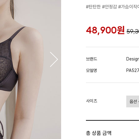
#탄탄한 #안정감 #가슴이
48,900원
59,
브랜드
Design
모델명
PA527
사이즈
총 상품 금액