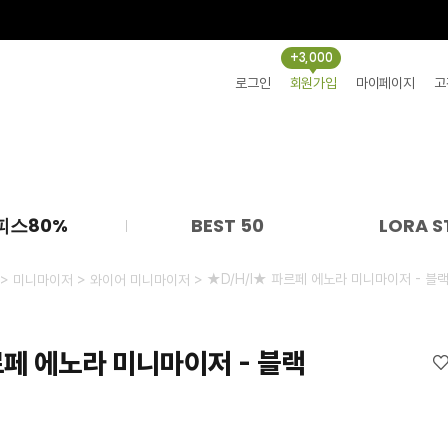
+3,000
로그인
회원가입
마이페이지
고
피스80%
BEST 50
LORA S
>
>
> ★D/H/I★ 파르페 에노라 미니마이저 - 블
미니마이저
와이어 미니마이저
르페 에노라 미니마이저 - 블랙