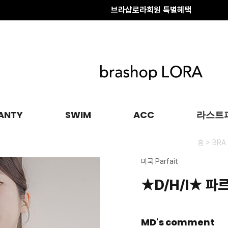
배송 전 변경·취소
안내
브라샵로라회원 특별혜택
ANTY
SWIM
ACC
라스트
>
홈
BRA
미국 Parfait
★D/H/I★ 파
MD's comment