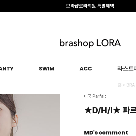
배송 전 변경·취소
안내
브라샵로라회원 특별혜택
ANTY
SWIM
ACC
라스트
>
홈
BRA
미국 Parfait
★D/H/I★ 파
MD's comment