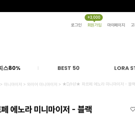
+3,000
로그인
회원가입
마이페이지
고
피스80%
BEST 50
LORA S
>
>
> ★D/H/I★ 파르페 에노라 미니마이저 - 블
미니마이저
와이어 미니마이저
르페 에노라 미니마이저 - 블랙