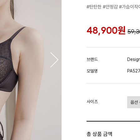
#탄탄한 #안정감 #가슴이
48,900원
59,
브랜드
Design
모델명
PA527
사이즈
총 상품 금액