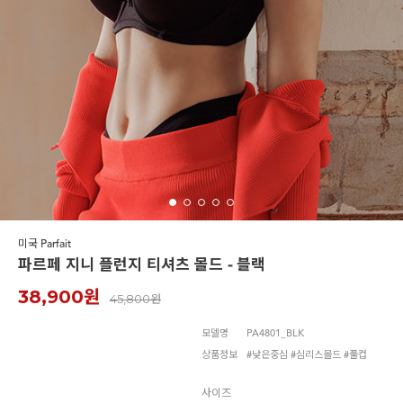
르미스떼르
미국 Parfait
파르페 지니 플런지 티셔츠 몰드 - 블랙
38,900원
45,800원
모델명
PA4801_BLK
상품정보
#낮은중심 #심리스몰드 #풀컵
사이즈