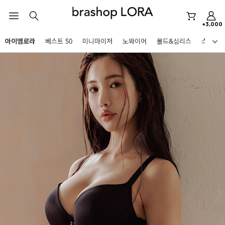
스포츠브라
+3,000
노와이어
아이엠로라
베스트 50
미니마이저
노와이어
몰드&심리스
스포츠
르미스떼르
HOT KEYWORDS
미니마이저
아이엠로라
스포츠브라
노와이어
르미스떼르
미니마이저
아이엠로라
BEST
스포츠브라
아니타스포츠
파르페
고사드
스트랩리스
노와이어