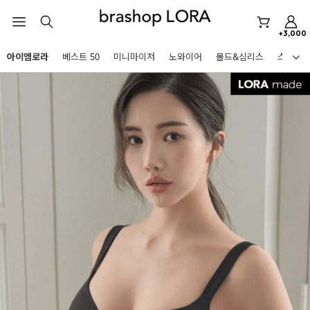
스포츠브라
+3,000
노와이어
아이엠로라
베스트 50
미니마이저
노와이어
몰드&심리스
스포츠
르미스떼르
HOT KEYWORDS
미니마이저
아이엠로라
스포츠브라
노와이어
르미스떼르
미니마이저
아이엠로라
BEST
스포츠브라
아니타스포츠
파르페
고사드
스트랩리스
노와이어