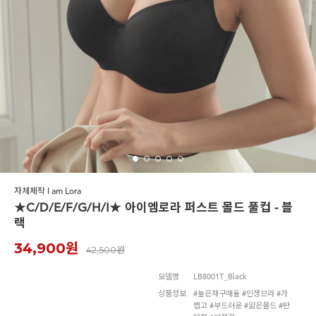
르미스떼르
자체제작 I am Lora
★C/D/E/F/G/H/I★ 아이엠로라 퍼스트 몰드 풀컵 - 블
랙
34,900원
42,500원
모델명
LB8001T_Black
상품정보
#높은재구매율 #인생브라 #가
볍고 #부드러운 #얇은몰드 #탄