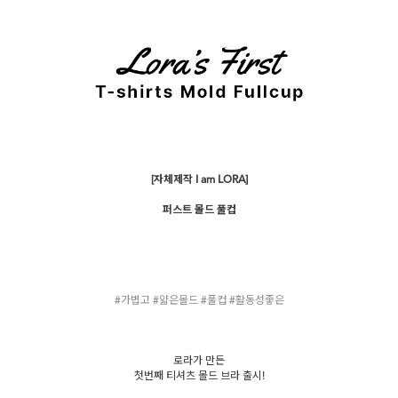
[자체제작 I am LORA]
퍼스트 몰드 풀컵
#가볍고 #얇은몰드 #풀컵 #활동성좋은
로라가 만든
첫번째 티셔츠 몰드 브라 출시!