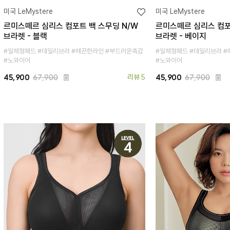
미국 LeMystere
미국 LeMystere
르미스떼르 심리스 컴포트 백 스무딩 N/W
르미스떼르 심리스 컴포
브라렛 - 블랙
브라렛 - 베이지
#일체형패드 #데일리브라 #매끈한라인 #부드러운촉감
#일체형패드 #데일리브라 
#노와이어
#노와이어
45,900
67,900
리뷰 5
45,900
67,900