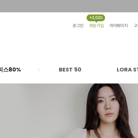
+3,000
로그인
회원가입
마이페이지
고
피스80%
BEST 50
LORA S