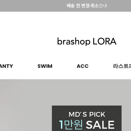
브라샵로라회원 특별혜택
배송 전 변경·취소
안내
브라샵로라회원 특별혜택
ANTY
SWIM
ACC
라스트