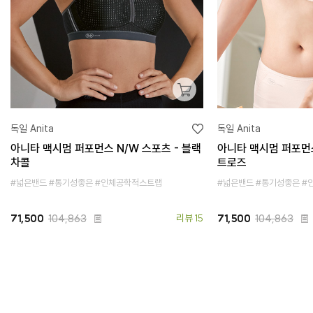
독일 Anita
독일 Anita
아니타 맥시멈 퍼포먼스 N/W 스포츠 - 블랙
아니타 맥시멈 퍼포먼스
차콜
트로즈
#넓은밴드 #통기성좋은 #인체공학적스트랩
#넓은밴드 #통기성좋은 
71,500
104,863
리뷰 15
71,500
104,863