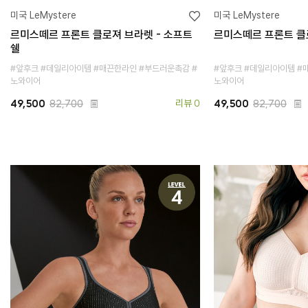
미국 LeMystere
미국 LeMystere
르미스떼르 프론트 클로져 브라렛 - 소프트
르미스떼르 프론트 클로
쉘
#앞후크 #데일리아이템 #매끈한라인 #부드러운촉감 #
#앞후크 #데일리아이템 #
노와이어
노와이어
49,500
82,700
리뷰 0
49,500
82,700