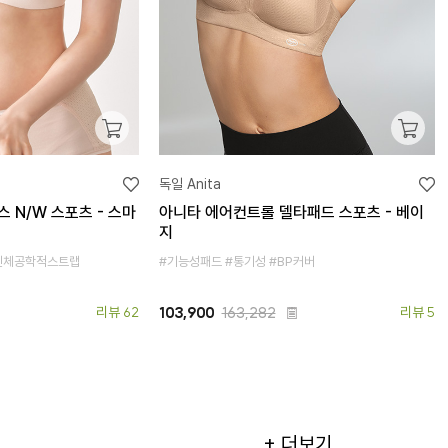
독일 Anita
 N/W 스포츠 - 스마
아니타 에어컨트롤 델타패드 스포츠 - 베이
지
#인체공학적스트랩
#기능성패드 #통기성 #BP커버
리뷰 62
103,900
163,282
리뷰 5
+ 더보기