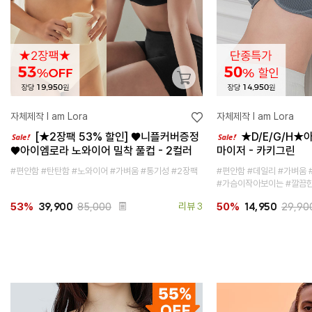
자체제작 I am Lora
자체제작 I am Lora
[★2장팩 53% 할인] ♥니플커버증정
★D/E/G/H★
♥아이엠로라 노와이어 밀착 풀컵 - 2컬러
마이저 - 카키그린
#편안함 #탄탄함 #노와이어 #가벼움 #통기성 #2장팩
#편안함 #데일리 #가벼움
#가슴이작아보이는 #깔끔
39,900
85,000
리뷰 3
14,950
29,90
53%
50%