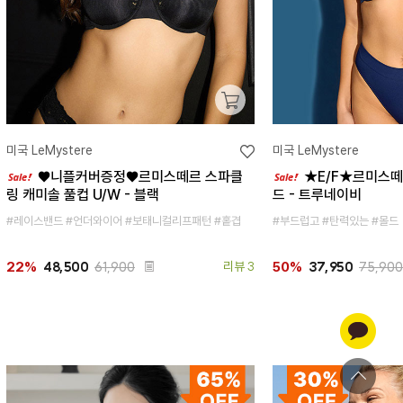
미국 LeMystere
미국 LeMystere
♥니플커버증정♥르미스떼르 스파클
★E/F★르미스떼
링 캐미솔 풀컵 U/W - 블랙
드 - 트루네이비
#레이스밴드 #언더와이어 #보태니컬리프패턴 #홑겹
#부드럽고 #탄력있는 #몰드
48,500
61,900
리뷰 3
37,950
75,900
22%
50%