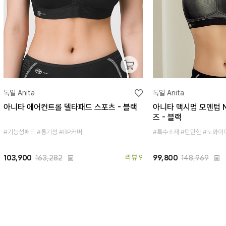
독일 Anita
독일 Anita
아니타 에어컨트롤 델타패드 스포츠 - 블랙
아니타 맥시멈 모멘텀 N
즈 - 블랙
#기능성패드 #통기성 #BP커버
#특수소재 #탄탄한 #노와이
103,900
163,282
리뷰 9
99,800
148,969