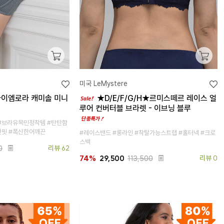
미국 LeMystere
아이엠로라 캐미솔 미니
★D/E/F/G/H★르미스떼르 레이스 얼
루어 컨버터블 브라렛 - 이브닝 블루
 #브라유목민정착템 #탄탄함
한핏 #폭신한어깨끈
#레이스밴드 #롱라인 #착탈가능스트랩 #홀터넥 #크로
스백
0
리뷰 62
29,500
113,500
리뷰 0
74%