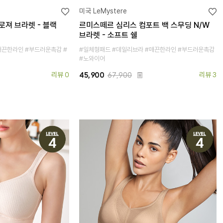
미국 LeMystere
져 브라렛 - 블랙
르미스떼르 심리스 컴포트 백 스무딩 N/W
브라렛 - 소프트 쉘
매끈한라인 #부드러운촉감 #
#일체형패드 #데일리브라 #매끈한라인 #부드러운촉감
#노와이어
리뷰 0
45,900
67,900
리뷰 3