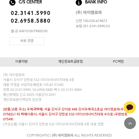
C/S CENTER
BANK INFO
(주) 아이엠로라
02.3141.5990
02.6958.5880
신한 100-030-674873
농협 351-3141-5990-53
월-금 AM10:00-PM05:00
바로 연결
이용약관
개인정보취급방침
PC버전
(주) 아이엠로라
서울시 강서구 양천로 532 더리브아너비즈타워 4층
대표
박영글
사업자등록번호 105-87-57245
전화 02-3141-5990, 02-6958-5880 팩스 02-3141-5884
통신판매업 신고 2025-서울강서-3241
개인정보관리책임자 임선영
[반품/교환 주소] 우체국택배) 서울 강서구 강서로 448 강서우체국소포실 아이엠로라(우편번호
07582)// 타 택배이용시) 서울시 강서구 양천로 532 더리브아너비즈타워 415호 (우편번호
07549)
[가양쇼룸] 서울시 강서구 양천로 532 더리브아너비즈타워 4층
바로 연결
COPYRIGHT(C)
(주) 아이엠로라
ALL RIGHTS RESERVED.