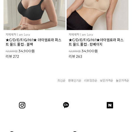
자체제작 I am Lora
자체제작 I am Lora
★C/D/E/F/G/H/I★ 아이엠로라 퍼스
★C/D/E/F/G/H/I★아이엠로라 퍼스
트 몰드 풀컵 - 블랙
트 몰드 풀컵 - 캄베이지
34,900원
34,900원
42,500원
42,500원
리뷰
272
리뷰
263
최신순
판매인기순
리뷰많은순
낮은가격순
높은가격순