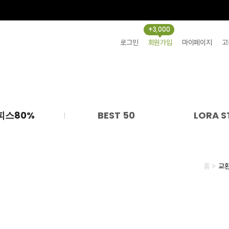
+3,000
로그인
회원가입
마이페이지
고
피스80%
BEST 50
LORA S
>
홈
교