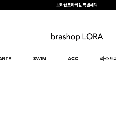
브라샵로라회원 특별혜택
배송 전 변경·취소
안내
브라샵로라회원 특별혜택
ANTY
SWIM
ACC
라스트