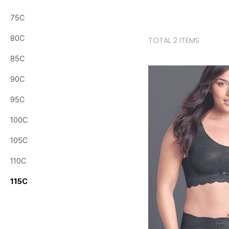
75C
80C
TOTAL 2 ITEMS
85C
90C
95C
100C
105C
110C
115C