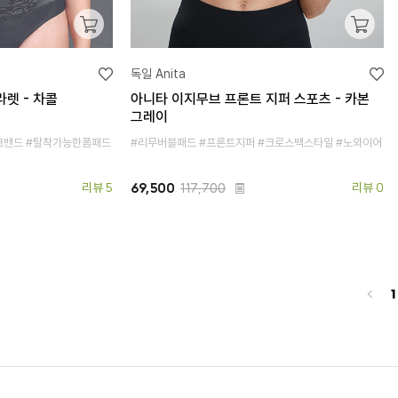
독일 Anita
렛 - 차콜
아니타 이지무브 프론트 지퍼 스포츠 - 카본
그레이
크밴드 #탈착가능한폼패드
#리무버블패드 #프론트지퍼 #크로스백스타일 #노와이어
리뷰 5
69,500
117,700
리뷰 0
<
1