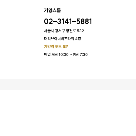
가양쇼룸
02-3141-5881
서울시 강서구 양천로 532
더리브아너비즈타워 4층
가양역 도보 5분
매일 AM 10:30 ~ PM 7:30
협찬 문의
모바일 버전
록번호 : 105-87-57245
[사업자정보확인]
4
E-mail:
개인정보책임자:임선영
help@lora.co.kr