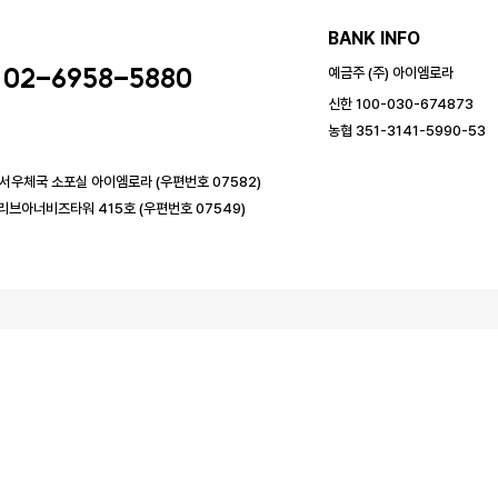
BANK INFO
02-6958-5880
예금주 (주) 아이엠로라
신한 100-030-674873
농협 351-3141-5990-53
강서우체국 소포실 아이엠로라 (우편번호 07582)
리브아너비즈타워 415호 (우편번호 07549)
개
이용약관
개인정보처리방침
배송/교환
제휴 및 
대표:박영글
주소 : 서울시 강서구 양천로 532 더리브아너비즈타워 4층
사업자등
서울강서-3241
전화:02-3141-5990, 02-6958-5880
팩스:02-3141-588