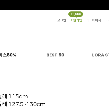
+3,000
로그인
회원가입
마이페이지
고
피스80%
BEST 50
LORA S