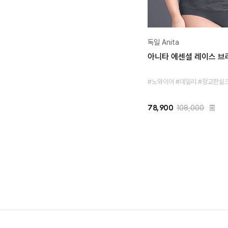
독일 Anita
아니타 에센셜 레이스 브라
#노와이어 #데일리 #정교한실
78,900
108,000