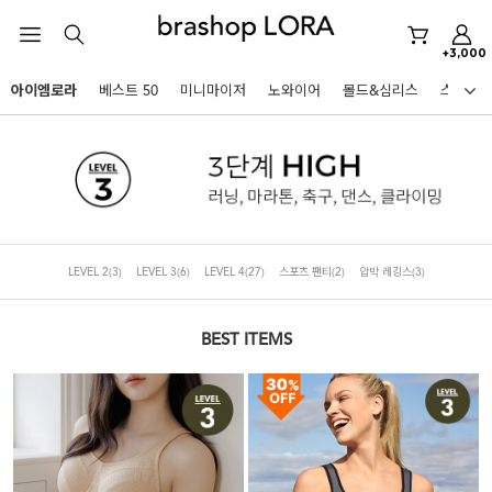
+3,000
미니마이저
아이엠로라
베스트 50
미니마이저
노와이어
몰드&심리스
스포츠
아이엠로라
HOT KEYWORDS
스포츠브라
노와이어
르미스떼르
미니마이저
LEVEL 2
(3)
LEVEL 3
(6)
LEVEL 4
(27)
스포츠 팬티
(2)
압박 레깅스
(3)
아이엠로라
스포츠브라
BEST ITEMS
노와이어
르미스떼르
BEST
아니타스포츠
파르페
고사드
스트랩리스
미니마이저