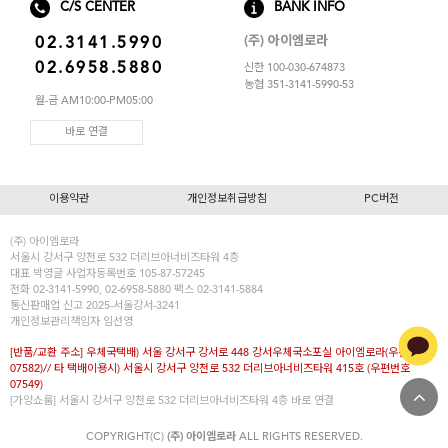
C/S CENTER
BANK INFO
(주) 아이엠로라
02.3141.5990
02.6958.5880
신한 100-030-674873
농협 351-3141-5990-53
월-금 AM10:00-PM05:00
바로 연결
이용약관
개인정보취급방침
PC버전
(주) 아이엠로라
서울시 강서구 양천로 532 더리브아너비즈타워 4층
대표
박영글
사업자등록번호 105-87-57245
전화 02-3141-5990, 02-6958-5880 팩스 02-3141-5884
통신판매업 신고 2025-서울강서-3241
개인정보관리책임자 임선영
[반품/교환 주소] 우체국택배) 서울 강서구 강서로 448 강서우체국소포실 아이엠로라(우편번호
07582)// 타 택배이용시) 서울시 강서구 양천로 532 더리브아너비즈타워 415호 (우편번호
07549)
[가양쇼룸] 서울시 강서구 양천로 532 더리브아너비즈타워 4층
바로 연결
COPYRIGHT(C)
(주) 아이엠로라
ALL RIGHTS RESERVED.