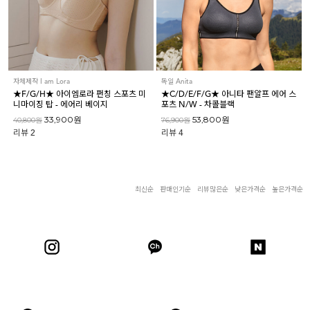
아이엠로라
스포츠브라
노와이어
르미스떼르
자체제작 I am Lora
독일 Anita
★F/G/H★ 아이엠로라 펀칭 스포츠 미
★C/D/E/F/G★ 아니타 팬알프 에어 스
니마이징 탑 - 에어리 베이지
포츠 N/W - 차콜블랙
33,900원
53,800원
40,800원
76,900원
리뷰
2
리뷰
4
최신순
판매인기순
리뷰많은순
낮은가격순
높은가격순