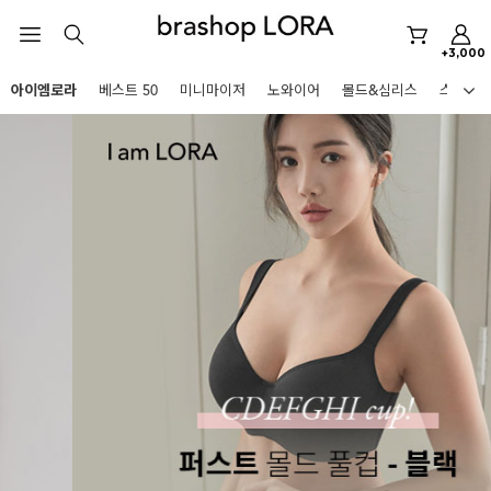
미니마이저
+3,000
아이엠로라
아이엠로라
베스트 50
미니마이저
노와이어
몰드&심리스
스포츠
스포츠브라
HOT KEYWORDS
노와이어
르미스떼르
미니마이저
아이엠로라
스포츠브라
노와이어
르미스떼르
BEST
미니마이저
아니타스포츠
파르페
고사드
스트랩리스
아이엠로라