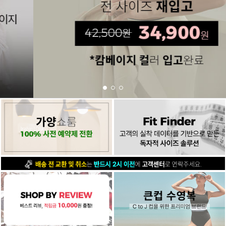
스포츠브라
노와이어
르미스떼르