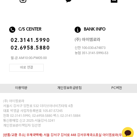
C/S CENTER
BANK INFO
(주) 아이엠로라
02.3141.5990
02.6958.5880
신한 100-030-674873
농협 351-3141-5990-53
월-금 AM10:00-PM05:00
바로 연결
이용약관
개인정보취급방침
PC버전
(주) 아이엠로라
서울시 강서구 양천로 532 더리브아너비즈타워 4층
대표
박영글
사업자등록번호 105-87-57245
전화 02-3141-5990, 02-6958-5880 팩스 02-3141-5884
통신판매업 신고 2025-서울강서-3241
개인정보관리책임자 임선영
[반품/교환 주소] 우체국택배) 서울 강서구 강서로 448 강서우체국소포실 아이엠로라(우편번호