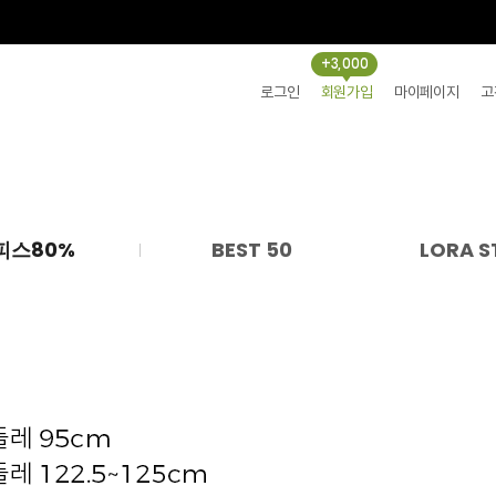
+3,000
로그인
회원가입
마이페이지
고
피스80%
BEST 50
LORA S