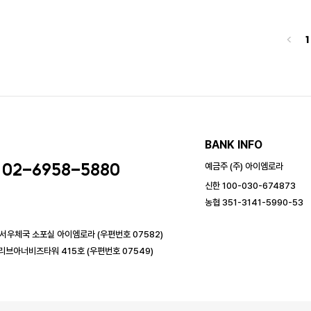
<
1
BANK INFO
02-6958-5880
예금주 (주) 아이엠로라
신한 100-030-674873
농협 351-3141-5990-53
강서우체국 소포실 아이엠로라 (우편번호 07582)
리브아너비즈타워 415호 (우편번호 07549)