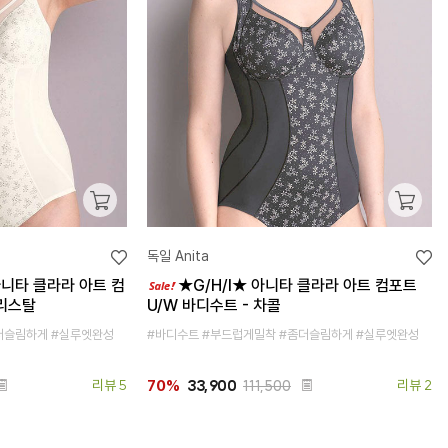
독일 Anita
★아니타 클라라 아트 컴
★G/H/I★ 아니타 클라라 아트 컴포트
크리스탈
U/W 바디수트 - 차콜
더슬림하게 #실루엣완성
#바디수트 #부드럽게밀착 #좀더슬림하게 #실루엣완성
리뷰 5
33,900
111,500
리뷰 2
70%