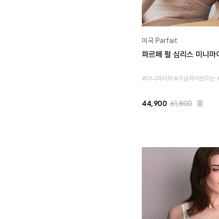
미국 Parfait
파르페 펄 심리스 미니마
#미니마이저 #가슴작아보이는 
44,900
61,800