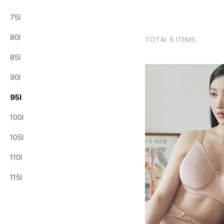
75I
80I
TOTAL 6 ITEMS
85I
90I
95I
100I
105I
110I
115I