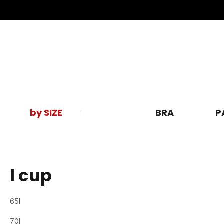
by SIZE
BRA
P
I cup
65I
70I