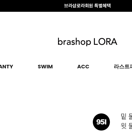
브라샵로라회원 특별혜택
배송 전 변경·취소
안내
브라샵로라회원 특별혜택
ANTY
SWIM
ACC
라스트