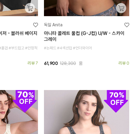
독일 Anita
이저 - 블러쉬 베이지
아니타 콜레트 풀컵 (G-J컵) U/W - 스카이
그레이
#홑겹 #부드럽고 #안정적
#논패드 #4섹션컵 #언더와이어
리뷰 7
61,900
128,300
리뷰 0