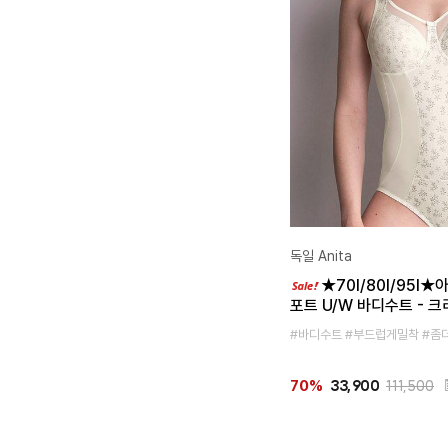
독일 Anita
★70I/80I/95I
포트 U/W 바디수트 - 
#바디수트 #부드럽게밀착 #좀
33,900
111,500
70%