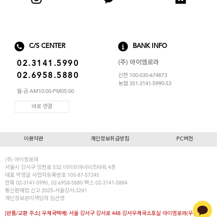
스포츠브라
노와이어
르미스떼르
C/S CENTER
BANK INFO
(주) 아이엠로라
02.3141.5990
02.6958.5880
신한 100-030-674873
농협 351-3141-5990-53
월-금 AM10:00-PM05:00
바로 연결
이용약관
개인정보취급방침
PC버전
(주) 아이엠로라
서울시 강서구 양천로 532 더리브아너비즈타워 4층
대표
박영글
사업자등록번호 105-87-57245
전화 02-3141-5990, 02-6958-5880 팩스 02-3141-5884
통신판매업 신고 2025-서울강서-3241
개인정보관리책임자 임선영
[반품/교환 주소] 우체국택배) 서울 강서구 강서로 448 강서우체국소포실 아이엠로라(우편번호