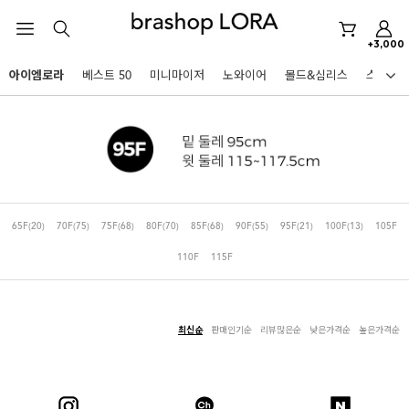
미니마이저
+3,000
아이엠로라
아이엠로라
베스트 50
미니마이저
노와이어
몰드&심리스
스포츠
스포츠브라
HOT KEYWORDS
노와이어
르미스떼르
미니마이저
65F
(20)
70F
(75)
75F
(68)
80F
(70)
85F
(68)
90F
(55)
95F
(21)
100F
(13)
105F
아이엠로라
110F
115F
스포츠브라
노와이어
르미스떼르
최신순
판매인기순
리뷰많은순
낮은가격순
높은가격순
BEST
미니마이저
아니타스포츠
파르페
고사드
스트랩리스
아이엠로라