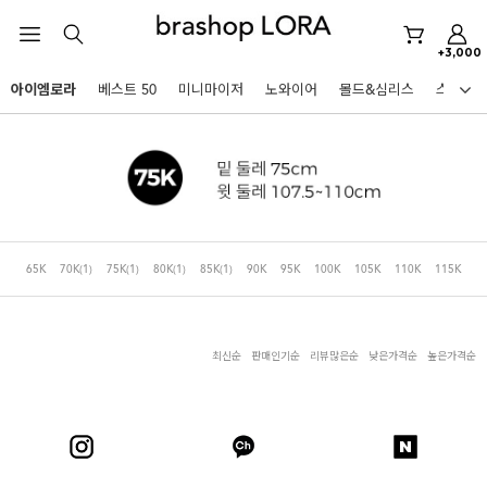
미니마이저
+3,000
아이엠로라
아이엠로라
베스트 50
미니마이저
노와이어
몰드&심리스
스포츠
스포츠브라
HOT KEYWORDS
노와이어
르미스떼르
미니마이저
65K
70K
(1)
75K
(1)
80K
(1)
85K
(1)
90K
95K
100K
105K
110K
115K
아이엠로라
스포츠브라
노와이어
최신순
판매인기순
리뷰많은순
낮은가격순
높은가격순
르미스떼르
BEST
미니마이저
아니타스포츠
파르페
고사드
스트랩리스
아이엠로라