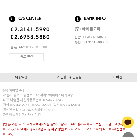
스포츠브라
노와이어
C/S CENTER
BANK INFO
르미스떼르
(주) 아이엠로라
02.3141.5990
02.6958.5880
신한 100-030-674873
농협 351-3141-5990-53
월-금 AM10:00-PM05:00
바로 연결
이용약관
개인정보취급방침
PC버전
(주) 아이엠로라
서울시 강서구 양천로 532 더리브아너비즈타워 4층
대표
박영글
사업자등록번호 105-87-57245
전화 02-3141-5990, 02-6958-5880 팩스 02-3141-5884
통신판매업 신고 2025-서울강서-3241
개인정보관리책임자 임선영
[반품/교환 주소] 우체국택배) 서울 강서구 강서로 448 강서우체국소포실 아이엠로라(우편번호
07582)// 타 택배이용시) 서울시 강서구 양천로 532 더리브아너비즈타워 415호 (우편번호
07549)