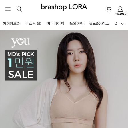
노와이어
르미스떼르
+3,000
미니마이저
아이엠로라
베스트 50
미니마이저
노와이어
몰드&심리스
스포츠
아이엠로라
HOT KEYWORDS
스포츠브라
노와이어
르미스떼르
미니마이저
아이엠로라
스포츠브라
노와이어
BEST
르미스떼르
아니타스포츠
파르페
고사드
스트랩리스