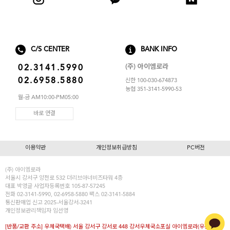
C/S CENTER
BANK INFO
(주) 아이엠로라
02.3141.5990
02.6958.5880
신한 100-030-674873
농협 351-3141-5990-53
월-금 AM10:00-PM05:00
바로 연결
이용약관
개인정보취급방침
PC버전
(주) 아이엠로라
서울시 강서구 양천로 532 더리브아너비즈타워 4층
대표
박영글
사업자등록번호 105-87-57245
전화 02-3141-5990, 02-6958-5880 팩스 02-3141-5884
통신판매업 신고 2025-서울강서-3241
개인정보관리책임자 임선영
[반품/교환 주소] 우체국택배) 서울 강서구 강서로 448 강서우체국소포실 아이엠로라(우편번호