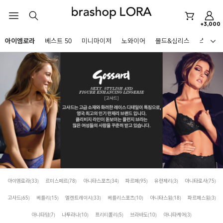
미니마이저
+3,000
아이엠로라
아이엠로라
베스트 50
미니마이저
노와이어
몰드&심리스
스포츠
스포츠브라
HOT KEYWORDS
노와이어
르미스떼르
미니마이저
아이엠로라
스포츠브라
노와이어
르미스떼르
아이엠로라
(33)
르미스떼르
(78)
아니타스포츠
(34)
파르페
(95)
유란제리
(3)
아니타로사
(75)
BEST
미니마이저
고사드
(65)
베를리
(15)
엘렌트레이시
(33)
베를리스포츠
(10)
아니타스윔
(18)
파르페스윔
(3)
아니타스포츠
파르페
고사드
스트랩리스
아이엠로라
아니타맘
(7)
나투라나
(10)
프리티폴리
(5)
브라바도
(10)
아니타케어
(3)