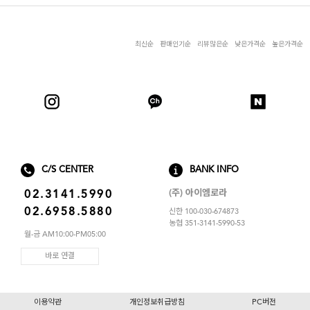
스포츠브라
노와이어
최신순
판매인기순
리뷰많은순
낮은가격순
높은가격순
르미스떼르
C/S CENTER
BANK INFO
(주) 아이엠로라
02.3141.5990
02.6958.5880
신한 100-030-674873
농협 351-3141-5990-53
월-금 AM10:00-PM05:00
바로 연결
이용약관
개인정보취급방침
PC버전